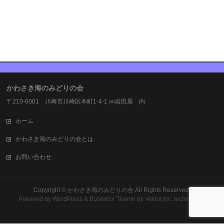
かわさき海のみどりの会
〒210-0001 川崎市川崎区本町1-4-1 ㈱岩田屋 内
ホーム
かわさき海のみどりの会とは
お問い合わせ
Copyright ©
かわさき海のみどりの会
All Rights Reserved.
Powered by
WordPress
&
BizVektor Theme
by Vektor,Inc. technology.