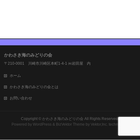
かわさき海のみどりの会
〒210-0001 川崎市川崎区本町1-4-1 ㈱岩田屋 内
ホーム
かわさき海のみどりの会とは
お問い合わせ
Copyright ©
かわさき海のみどりの会
All Rights Reserved.
Powered by
WordPress
&
BizVektor Theme
by Vektor,Inc. technology.