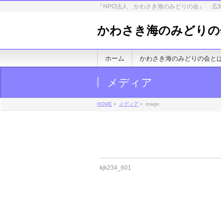
『NPO法人 かわさき海のみどりの会』 広
かわさき海のみどりの
ホーム
かわさき海のみどりの会と
メディア
HOME
»
メディア
»
image
kjk234_601