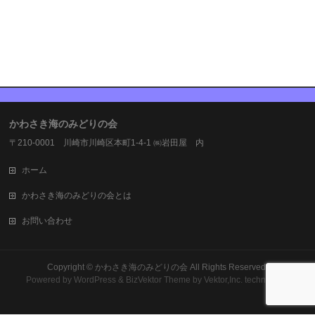
かわさき海のみどりの会
〒210-0001 川崎市川崎区本町1-4-1 ㈱岩田屋 内
ホーム
かわさき海のみどりの会とは
お問い合わせ
Copyright ©
かわさき海のみどりの会
All Rights Reserved.
Powered by
WordPress
&
BizVektor Theme
by Vektor,Inc. technology.