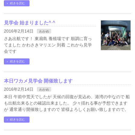
続きを読む
見学会 始まりました^ ^
2016年2月14日
わかめ
さあ出航です！ 東扇島 養殖場です 順調に育っ
てました かわさきマリエン 到着 これから見学
会です
続きを読む
本日ワカメ見学会 開催致します
2016年2月14日
わかめ
本日 午前中荒天でしたが 天候の回復が見込め、港湾の中なので 船
も出航出来るとの確認出来ました。 少々揺れる事が予想できます
が 通常通り開催致しますので 皆様よろしくお願い致しますので。
続きを読む