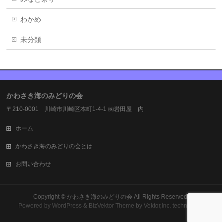
わかめ
未分類
かわさき海のみどりの会
〒210-0001 川崎市川崎区本町1-4-1 ㈱岩田屋 内
ホーム
かわさき海のみどりの会とは
お問い合わせ
Copyright ©
かわさき海のみどりの会
All Rights Reserved.
Powered by
WordPress
&
BizVektor Theme
by Vektor,Inc. technology.