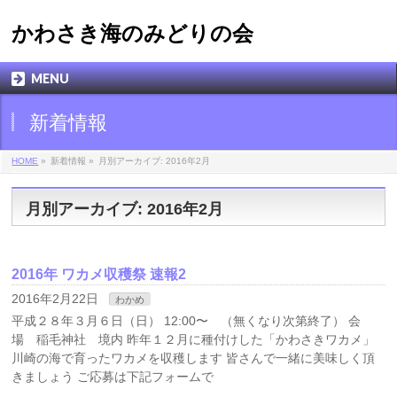
かわさき海のみどりの会
MENU
新着情報
HOME
»
新着情報 »
月別アーカイブ: 2016年2月
月別アーカイブ: 2016年2月
2016年 ワカメ収穫祭 速報2
2016年2月22日
わかめ
平成２８年３月６日（日） 12:00〜 （無くなり次第終了） 会
場 稲毛神社 境内 昨年１２月に種付けした「かわさきワカメ」
川崎の海で育ったワカメを収穫します 皆さんで一緒に美味しく頂
きましょう ご応募は下記フォームで