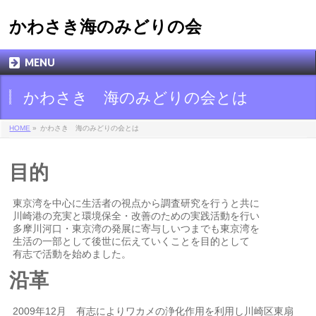
かわさき海のみどりの会
MENU
かわさき 海のみどりの会とは
HOME
»
かわさき 海のみどりの会とは
目的
東京湾を中心に生活者の視点から調査研究を行うと共に
川崎港の充実と環境保全・改善のための実践活動を行い
多摩川河口・東京湾の発展に寄与しいつまでも東京湾を
生活の一部として後世に伝えていくことを目的として
有志で活動を始めました。
沿革
2009年12月 有志によりワカメの浄化作用を利用し川崎区東扇