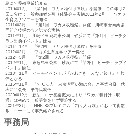
島にて養殖事業始まる
2010年12月 『第1回 ワカメ種付け体験』を開催 この年は2
回に分けて一般参加者を募り体験会を実施2011年2月 ワカメ
生育見学ツアーを開催
2011年3月 『第1回 ワカメ収穫祭』開催 川崎市食肉業協
同組合後援のもと試食会実施
2011年11月 川崎区東扇島東公園 砂浜にて『第1回 ビーチク
ラブ出前イベント』開催
2011年12月 『第2回 ワカメ種付け体験』を開催
2012年2月 ワカメ生育見学ツアー開催
2012年3月 『第2回 ワカメ収穫祭』開催
2012年11月 東扇島東公園 砂浜にて『第2回 ビーチクラブイ
ベント』開催
2013年11月 ビーチイベントが『かわさき みなと祭り』と共
催となる
2015年11月 『NPO法人 東京湾藍い海の会』と事業合併 代
表に当会長 平野氏就任
2020年12月 新型コロナ感染拡大により『ワカメ種付け～収
穫』は初めて一般募集をせず実施する
2021年3月 NHK-BSプレミアム「釣り人万歳」において街散
歩コーナーにて事業紹介される
事務局